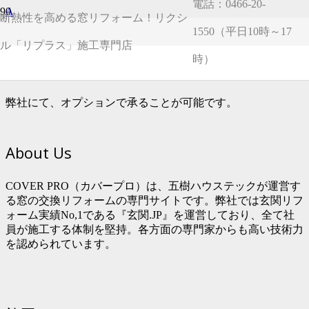
電話：0466-20-
A
断熱性を高める窓リフォーム！リクシ
1550（平日10時～17
シャッターや雨戸、面格子も新品にしたい
ル「リプラス」施工専門店
時）
場合はどうすればよいですか？
弊社にて、オプションで承ることが可能です。
About Us
COVER PRO（カバープロ）は、五樹ハウステックが運営す
る窓の交換リフォームの専門サイトです。弊社では玄関リフ
ォーム実績No,1である『玄関.JP』を運営しており、全て社
員が施工する体制を堅持。各方面の専門家からも高い技術力
を認められています。